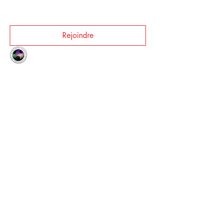
Post suggéré
Rejoindre
NLPDforums
10 octobre 2025
·
a publié dans
NLPD book club
Welcome to our group 
NLPD book club
! 
A space for us to connect and share with 
each other. Start by posting your 
thoughts, sharing media, or creating a 
poll.
0
0
100
Post suggéré
Rejoindre
NLPDforums